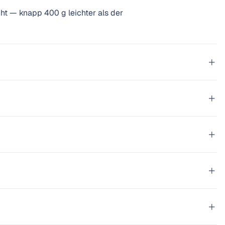
t — knapp 400 g leichter als der
+
+
+
+
+