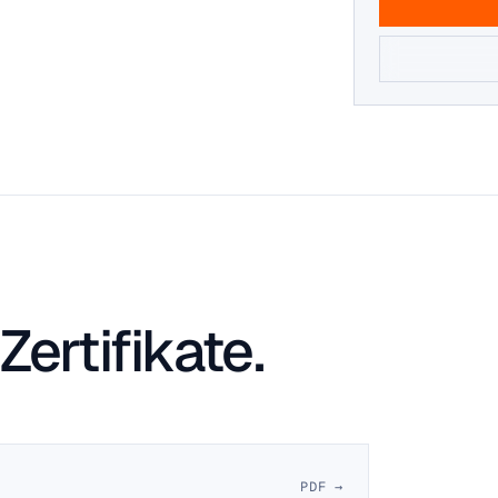
ertifikate.
PDF →