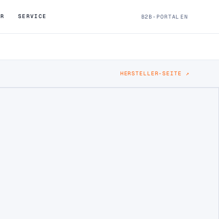
ÖR
SERVICE
B2B-PORTAL
EN
HERSTELLER-SEITE ↗
 PP 20