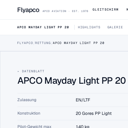
Flyapco
GLEITSCHIRM
APCO AVIATION · EST. 1976
APCO MAYDAY LIGHT PP 20
HIGHLIGHTS
GALERIE
/
/
FLYAPCO
RETTUNG
APCO MAYDAY LIGHT PP 20
DATA SHEET · MAYDAY-LIGHT-PP-20
APCO May
DATENBLATT
APCO Mayday Light PP 20 a
Mayday Light PP 20 ist die Light-Variante a
1 GRÖSSEN
Zulassung
EN/LTF
HÄNDLER FINDEN
B2B-PREISE (HÄNDL
Konstruktion
20 Gores PP Light
Pilot-Gewicht max
140 kg