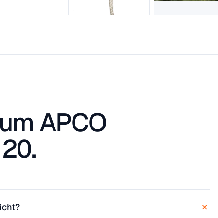
 zum APCO
 20.
+
icht?