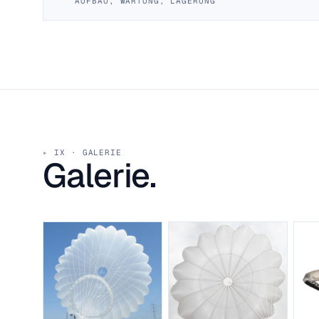
AUFBAU, WARTUNG, LAGERUNG
IX · GALERIE
Galerie.