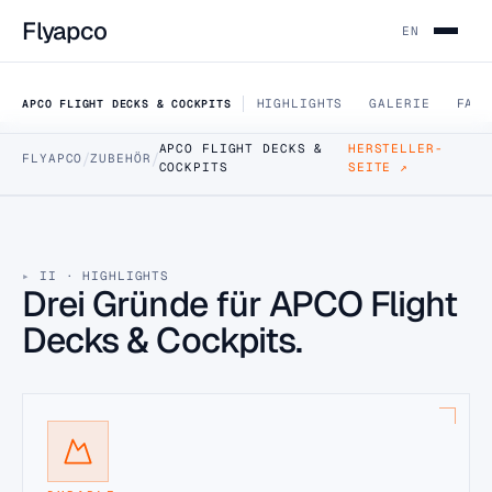
Flyapco
EN
HIGHLIGHTS
GALERIE
FAQ
APCO FLIGHT DECKS & COCKPITS
APCO FLIGHT DECKS &
HERSTELLER-
/
/
FLYAPCO
ZUBEHÖR
COCKPITS
SEITE ↗
DATA SHEET · APCO-FLIGHT-DECKS
APCO Flight
Decks & Cockpits
II · HIGHLIGHTS
Drei Gründe für APCO Flight
Cockpit-Lösungen für Variometer, GPS und Funkgeräte.
2 GRÖSSEN
Decks & Cockpits.
HÄNDLER FINDEN
B2B-PREISE (HÄNDLER-LOGIN)