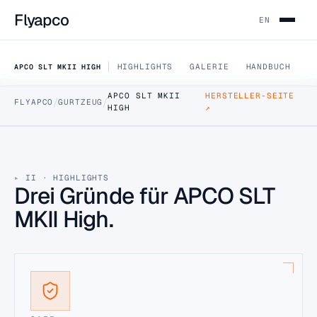
Flyapco
EN
HIGHLIGHTS
GALERIE
HANDBUCH
F
APCO SLT MKII HIGH
APCO SLT MKII
HERSTELLER-SEITE
/
/
FLYAPCO
GURTZEUG
HIGH
↗
DATA SHEET · APCO-SLT-MK2-MITTELHOHE-AUFHAENGUNG
APCO SLT MKII
High
II · HIGHLIGHTS
Drei Gründe für APCO SLT
Das Universal-Gurtzeug SuperLight (SLT) ist eines der
fortschrittlichsten und am besten ausgestatteten
MKII High.
Gurtzeuge auf dem Markt.
1 GRÖSSEN
HÄNDLER FINDEN
B2B-PREISE (HÄNDLER-LOGIN)