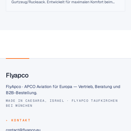
Gurtzeug/Rucksack. Entwickelt für maximalen Komfort beim
Fliegen und Wandern. Die geteilten Beine sind sorgfältig
verarbeitet und die ergonomische Rückenstütze sorgt für
entspanntes Fliegen und Wandern.
Flyapco
FlyApco · APCO Aviation für Europa — Vertrieb, Beratung und
B2B-Bestellung.
MADE IN CAESAREA, ISRAEL · FLYAPCO TAUFKIRCHEN
BEI MÜNCHEN
KONTAKT
contact@flyapco.eu