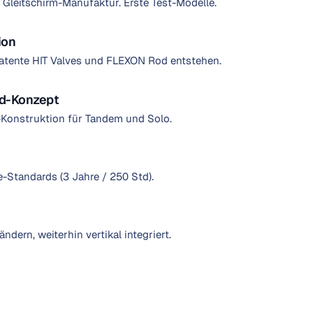
Gleitschirm-Manufaktur. Erste Test-Modelle.
ion
 Patente HIT Valves und FLEXON Rod entstehen.
id-Konzept
id-Konstruktion für Tandem und Solo.
-Standards (3 Jahre / 250 Std).
ndern, weiterhin vertikal integriert.